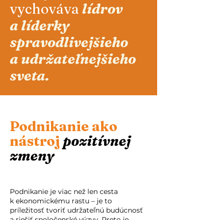
vychováva
lídrov
a líderky
spravodlivejšieho
a udržateľnejšieho
sveta.
Podnikanie ako
nástroj
pozitívnej
zmeny
Podnikanie je viac než len cesta
k ekonomickému rastu – je to
príležitosť tvoriť udržateľnú budúcnosť
a riešiť spoločenské výzvy. Preto je