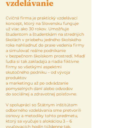
vzdelávanie
Cvičná firma je praktický vzdelávací
koncept, ktorý na Slovensku funguje
už viac ako 30 rokov. Umožňuje
študentom a študentkám na stredných
školách v priebehu jedného školského
roka nahliadnuť do praxe vedenia firmy
a simulovať reálne podnikanie
v bezpečnom školskom prostredí. Mladí
ľudia si tak zakladajú a riadia fiktívne
firmy so všetkými aspektmi
skutočného podniku – od vývoja
produktov
a marketingu až po odvádzanie
pomyselných daní alebo odvodov
do sociálnej a zdravotnej poisťovne.
V spolupráci so Štátnym inštitútom
odborného vzdelávania sme pretvorili
osnovy a metodiky tohto predmetu,
ktorý sa vyučuje s alokáciou 3 – 6
vyučovacích hodín týždenne tak,