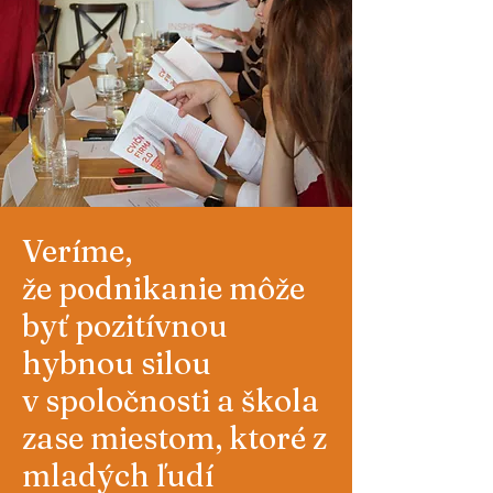
Veríme,
že podnikanie môže
byť pozitívnou
hybnou silou
v spoločnosti a škola
zase miestom, ktoré z
mladých ľudí