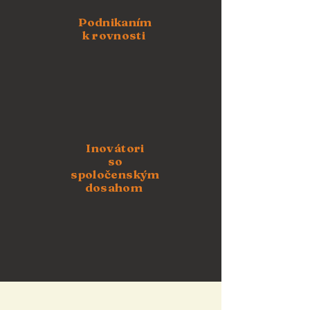
Podnikaním
k rovnosti
Inovátori
so
spoločenským
dosahom