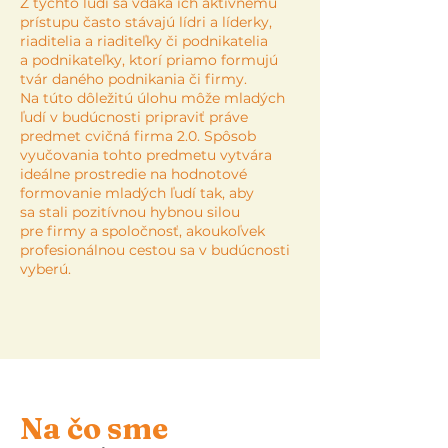
Z týchto ľudí sa vďaka ich aktívnemu
prístupu často stávajú lídri a líderky,
riaditelia a riaditeľky či podnikatelia
a podnikateľky, ktorí priamo formujú
tvár daného podnikania či firmy.
Na túto dôležitú úlohu môže mladých
ľudí v budúcnosti pripraviť práve
predmet cvičná firma 2.0. Spôsob
vyučovania tohto predmetu vytvára
ideálne prostredie na hodnotové
formovanie mladých ľudí tak, aby
sa stali pozitívnou hybnou silou
pre firmy a spoločnosť, akoukoľvek
profesionálnou cestou sa v budúcnosti
vyberú.
Na čo sme