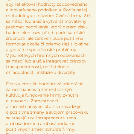
aby reflektoval hodnoty zodpovedného
a inovatívneho podnikania. Podľa našej
metodológie s názvom Cvičná firma 2.0
sa mladí ľudia učia vytvárať inovatívny
predmet podnikania, ktorý okrem zisku
bude nielen rozvíjať ich podnikateľské
zručnosti, ale zároveň bude pozitívne
formovať okolie či priamo riešiť lokálne
a globálne spoločenské problémy.
V jednotlivých firemných oddeleniach
sa mladí ľudia učia integrovať princípy
transparentnosti, udržateľnosti,
ohľaduplnosti, inklúzie a diverzity.
Dnes vieme, že hodnotová orientácia
zamestnancov a zamestnankýň
kultivuje fungovanie firmy zvnútra
aj navonok. Zamestnanci
a zamestnankyne, ktorí sa zasadzujú
o pozitívne zmeny a svojom pracovisku,
sa stávajú tzv. intrapreneurs, teda
ambasádormi a ambasádorkami
pozitívnych zmien zvnútra firmy.