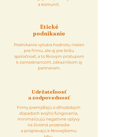
a komunít.
Etické
podnikanie
Podnikanie vytvára hodnotu nielen
pre firmu, ale aj pre širšiu
spoločnosť, a to férovým prístupom
k zamestnancom, zákazníkom aj
partnerom.
Udržateľnosť
a zodpovednosť
Firmy premýšľajú o dlhodobých
dopadoch svojho fungovania,
minimalizujú negatívne vplyvy
na životné prostredie
a prispievajú k férovejšiemu
trhu.