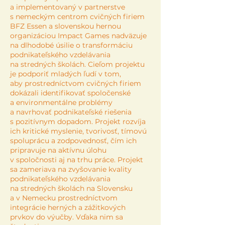
a implementovaný v partnerstve
s nemeckým centrom cvičných firiem
BFZ Essen a slovenskou hernou
organizáciou Impact Games nadväzuje
na dlhodobé úsilie o transformáciu
podnikateľského vzdelávania
na stredných školách. Cieľom projektu
je podporiť mladých ľudí v tom,
aby prostredníctvom cvičných firiem
dokázali identifikovať spoločenské
a environmentálne problémy
a navrhovať podnikateľské riešenia
s pozitívnym dopadom. Projekt rozvíja
ich kritické myslenie, tvorivosť, tímovú
spoluprácu a zodpovednosť, čím ich
pripravuje na aktívnu úlohu
v spoločnosti aj na trhu práce. Projekt
sa zameriava na zvyšovanie kvality
podnikateľského vzdelávania
na stredných školách na Slovensku
a v Nemecku prostredníctvom
integrácie herných a zážitkových
prvkov do výučby. Vďaka nim sa