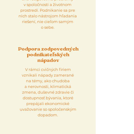
v spoločnosti a životnom
prostredí. Podnikanie sa pre
nich stalo nástrojom hľadania
riešení, nie cieľom samým
o sebe.
Podpora zodpovedných
podnikateľských
nápadov
V rámci cvičných firiem
vznikali nápady zamerané
na témy, ako chudoba
a nerovnosti, klimatická
zmena, duševné zdravie či
dostupnosť bývania, ktoré
prepájali ekonomické
uvažovanie so spoločenským
dopadom.