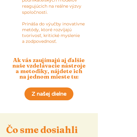
podnikateľských modelov
reagujúcich na reálne výzvy
spoločnosti.
Prináša do výučby inovatívne
metódy, ktoré rozvíjajú
tvorivosť, kritické myslenie
a zodpovednosť.
Ak vás zaujímajú aj ďalšie
naše vzdelávacie nástroje
a metodiky, nájdete ich
na jednom mieste tu:
Z našej dielne
Čo sme dosiahli