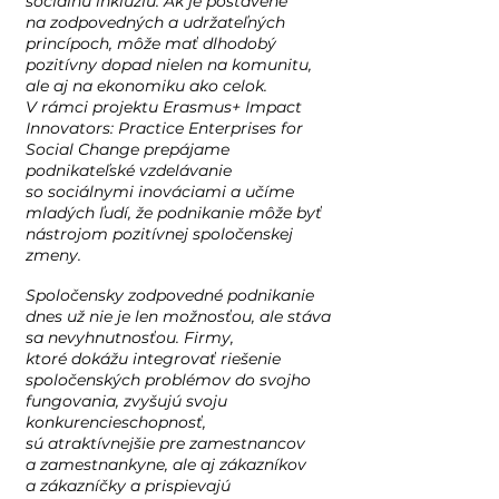
sociálnu inklúziu. Ak je postavené
na zodpovedných a udržateľných
princípoch, môže mať dlhodobý
pozitívny dopad nielen na komunitu,
ale aj na ekonomiku ako celok.
V rámci projektu Erasmus+ Impact
Innovators: Practice Enterprises for
Social Change prepájame
podnikateľské vzdelávanie
so sociálnymi inováciami a učíme
mladých ľudí, že podnikanie môže byť
nástrojom pozitívnej spoločenskej
zmeny.
Spoločensky zodpovedné podnikanie
dnes už nie je len možnosťou, ale stáva
sa nevyhnutnosťou. Firmy,
ktoré dokážu integrovať riešenie
spoločenských problémov do svojho
fungovania, zvyšujú svoju
konkurencieschopnosť,
sú atraktívnejšie pre zamestnancov
a zamestnankyne, ale aj zákazníkov
a zákazníčky a prispievajú