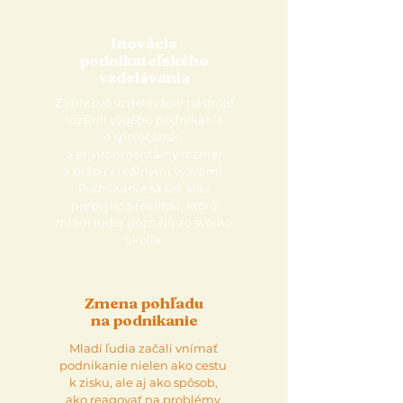
Inovácia
podnikateľského
vzdelávania
Zážitkové vzdelávacie nástroje
rozšírili výučbu podnikania
o spoločenský
a environmentálny rozmer
a prácu s reálnymi výzvami.
Podnikanie sa tak viac
prepojilo s realitou, ktorú
mladí ľudia poznajú zo svojho
okolia.
Zmena pohľadu
na podnikanie
Mladí ľudia začali vnímať
podnikanie nielen ako cestu
k zisku, ale aj ako spôsob,
ako reagovať na problémy