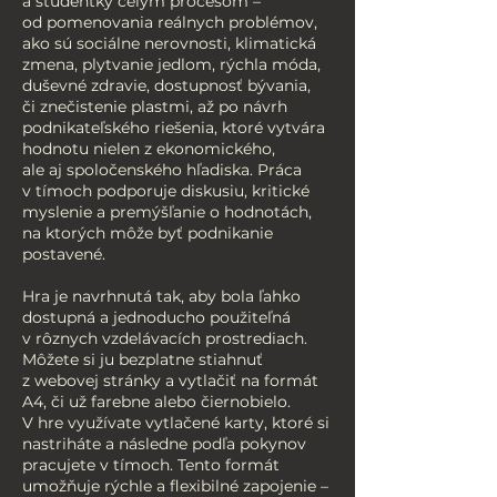
a študentky celým procesom –
od pomenovania reálnych problémov,
ako sú sociálne nerovnosti, klimatická
zmena, plytvanie jedlom, rýchla móda,
duševné zdravie, dostupnosť bývania,
či znečistenie plastmi, až po návrh
podnikateľského riešenia, ktoré vytvára
hodnotu nielen z ekonomického,
ale aj spoločenského hľadiska. Práca
v tímoch podporuje diskusiu, kritické
myslenie a premýšľanie o hodnotách,
na ktorých môže byť podnikanie
postavené.
Hra je navrhnutá tak, aby bola ľahko
dostupná a jednoducho použiteľná
v rôznych vzdelávacích prostrediach.
Môžete si ju bezplatne stiahnuť
z webovej stránky a vytlačiť na formát
A4, či už farebne alebo čiernobielo.
V hre využívate vytlačené karty, ktoré si
nastriháte a následne podľa pokynov
pracujete v tímoch. Tento formát
umožňuje rýchle a flexibilné zapojenie –