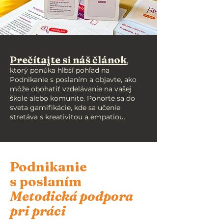
Prečítajte si náš článok
,
ktorý ponúka hlbší pohľad na
Podnikanie s poslaním a objavte, ako
môže obohatiť vzdelávanie na vašej
škole alebo komunite. Ponorte sa do
sveta gamifikácie, kde sa učenie
stretáva s kreativitou a empatiou.
Podnikanie
s poslaním
Metodická podpora
pri práci