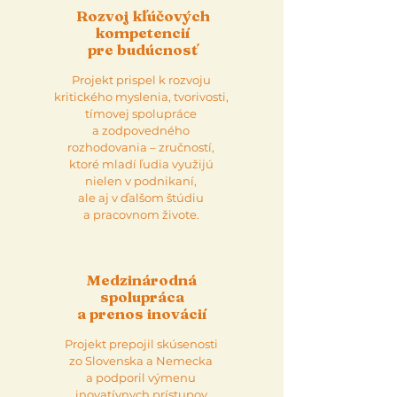
Rozvoj kľúčových
kompetencií
pre budúcnosť
Projekt prispel k rozvoju
kritického myslenia, tvorivosti,
tímovej spolupráce
a zodpovedného
rozhodovania – zručností,
ktoré mladí ľudia využijú
nielen v podnikaní,
ale aj v ďalšom štúdiu
a pracovnom živote.
Medzinárodná
spolupráca
a prenos inovácií
Projekt prepojil skúsenosti
zo Slovenska a Nemecka
a podporil výmenu
inovatívnych prístupov