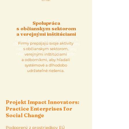
Spolupráca
s občianskym sektorom
a verejnými inštitúciami
Firmy prepájajú svoje aktivity s
Firmy prepájajú svoje aktivity
občianskym sektorom, verejnými
inštitúciami a odborníkmi, aby
s občianskym sektorom,
hľadali systémové a dlhodobo
verejnými inštitúciami
udržateľné riešenia.
a odborníkmi, aby hľadali
systémové a dlhodobo
udržateľné riešenia.
Projekt Impact Innovators:
Practice Enterprises for
Social Change
Podporený z prostriedkov EÚ