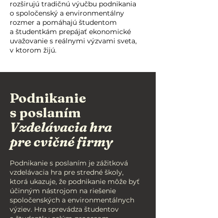
rozširujú tradičnú výučbu podnikania
o spoločenský a environmentálny
rozmer a pomáhajú študentom
a študentkám prepájať ekonomické
uvažovanie s reálnymi výzvami sveta,
v ktorom žijú.
Podnikanie
s poslaním
Vzdelávacia hra
pre cvičné firmy
Podnikanie s poslaním je zážitková
vzdelávacia hra pre stredné školy,
ktorá ukazuje, že podnikanie môže byť
účinným nástrojom na riešenie
spoločenských a environmentálnych
výziev. Hra sprevádza študentov