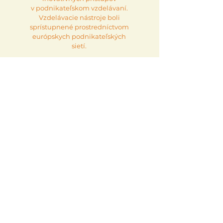
v podnikateľskom vzdelávaní.
Vzdelávacie nástroje boli
sprístupnené prostredníctvom
európskych podnikateľských
sietí.
Transformácia
podnikateľského
vzdelávania
so zameraním
na spoločenské
výzvy
Impact Innovators nadväzuje
na dlhodobú snahu prepájať
podnikateľské vzdelávanie s reálnymi